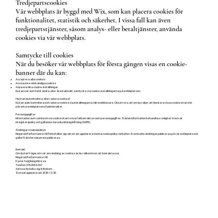
Tredjepartscookies
Vår webbplats är byggd med Wix, som kan placera cookies för
funktionalitet, statistik och säkerhet. I vissa fall kan även
tredjepartstjänster, såsom analys- eller betaltjänster, använda
cookies via vår webbplats.
Samtycke till cookies
När du besöker vår webbplats för första gången visas en cookie-
banner där du kan:
Acceptera alla cookies
Avvisa icke-nödvändiga cookies
Anpassa dina cookie-inställningar
Du kan när som helst ändra eller återkalla ditt samtycke via cookie-inställningarna på webbplatsen.
Hur kan du kontrollera eller radera cookies?
Du kan själv kontrollera och radera cookies via inställningarna i din webbläsare. Observera att om du väljer att blockera vissa cookies kan det
påverka webbplatsens funktionalitet.
Personuppgifter
Information som samlas in via cookies kan i vissa fall betraktas som personuppgifter. Sådan information behandlas i enlighet med vår
integritetspolicy och gällande dataskyddslagstiftning (GDPR).
Ändringar i cookiepolicyn
Kingstad Performance AB förbehåller sig rätten att uppdatera denna cookiepolicy vid behov. Eventuella ändringar publiceras på vår webbplats och
gäller från det datum de publiceras.
Kontakt
Om du har frågor om vår användning av cookies är du välkommen att kontakta oss:
Kingstad Performance AB
E-post: hej@kingshine.se
Telefon: 076 005 62 67
Adress: Rydells väg 4, Krokom
Senast uppdaterad: 2025-12-20