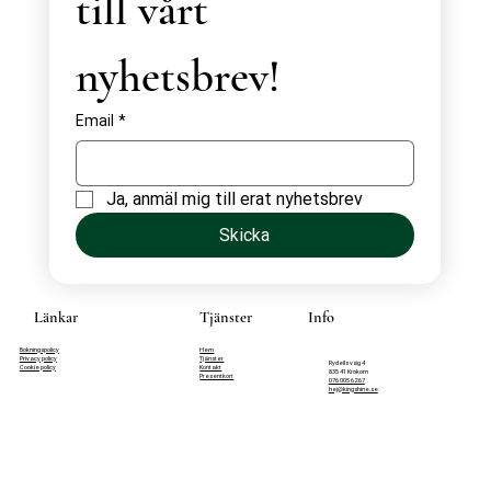
till vårt 
nyhetsbrev!
Email
*
Ja, anmäl mig till erat nyhetsbrev
Skicka
Länkar
Tjänster
Info
Bokningspolicy
Hem
Privacy policy
Tjänster
Rydells väg 4
Cookie policy
Kontakt
835 41 Krokom
Presentkort
076 005 62 67
hej@kingshine.se